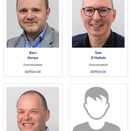
Bart
Tom
Denys
D'Halluin
Directieraadslid
Directieraadslid
bar@pmg.be
tdh@pmg.be