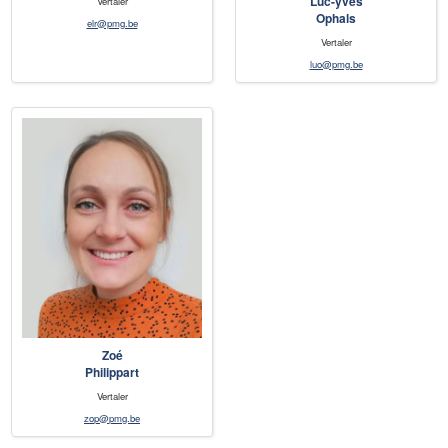
Luc-yves
Vertaler
Ophals
elr@pmg.be
Vertaler
luo@pmg.be
Zoé
Philippart
Vertaler
zop@pmg.be