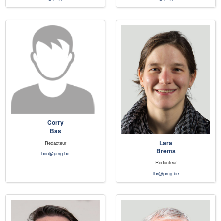
Corry
Bas
Lara
Redacteur
Brems
bco@pmg.be
Redacteur
lbr@pmg.be