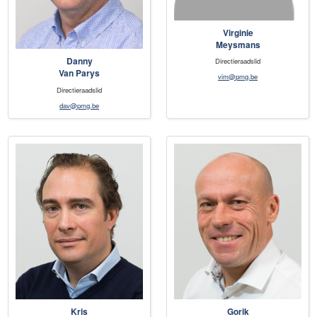
Virginie
Meysmans
Danny
Directieraadslid
Van Parys
vim@pmg.be
Directieraadslid
dav@pmg.be
Kris
Gorik