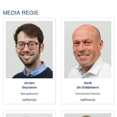
MEDIA REGIE
Jeroen
Gorik
Seynaeve
De Dobbelaere
Verkoopdirecteur
Commercieel Directeur
jse@pmg.be
god@pmg.be