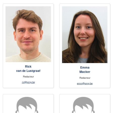
Rick
Emma
van de Lustgraaf
Macker
Redacteur
Redacteur
rvl@pmg.be
emm@pmg.be