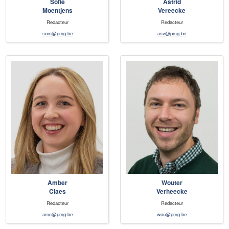
Sofie
Astrid
Moentjens
Vereecke
Redacteur
Redacteur
som@pmg.be
asv@pmg.be
Amber
Wouter
Claes
Verheecke
Redacteur
Redacteur
amc@pmg.be
wou@pmg.be