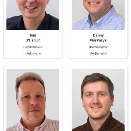
Tom
Danny
D'Halluin
Van Parys
Hoofdredacteur
Hoofdredacteur
tdh@pmg.be
dav@pmg.be