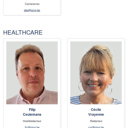
Cameraman
dpp@pmg.be
HEALTHCARE
Filip
Cécile
Ceulemans
Vrayenne
Hoofdredacteur
Redacteur
fic@pmg.be
cvr@pmg.be