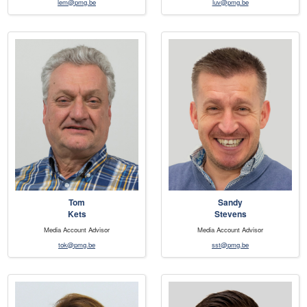
lem@pmg.be
luv@pmg.be
Tom
Sandy
Kets
Stevens
Media Account Advisor
Media Account Advisor
tok@pmg.be
sst@pmg.be