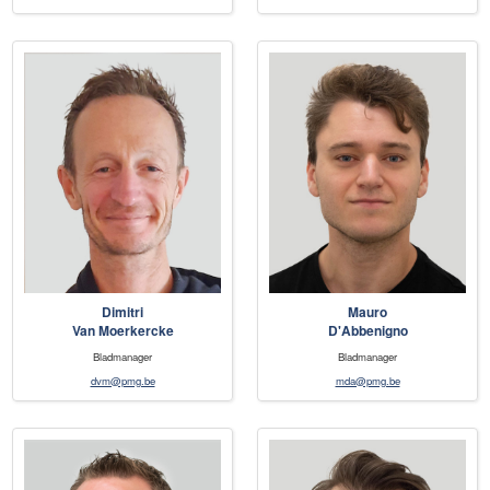
Dimitri
Mauro
Van Moerkercke
D'Abbenigno
Bladmanager
Bladmanager
dvm@pmg.be
mda@pmg.be