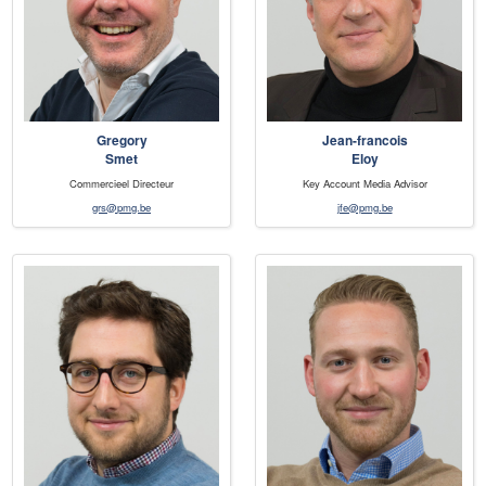
Gregory
Jean-francois
Smet
Eloy
Commercieel Directeur
Key Account Media Advisor
grs@pmg.be
jfe@pmg.be