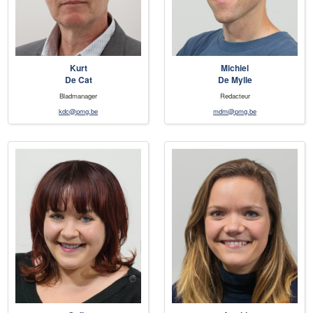
Kurt
Michiel
De Cat
De Mylle
Bladmanager
Redacteur
kdc@pmg.be
mdm@pmg.be