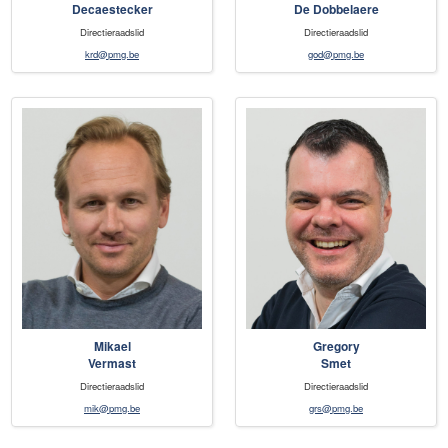
Decaestecker
De Dobbelaere
Directieraadslid
Directieraadslid
krd@pmg.be
god@pmg.be
Mikael
Gregory
Vermast
Smet
Directieraadslid
Directieraadslid
mik@pmg.be
grs@pmg.be