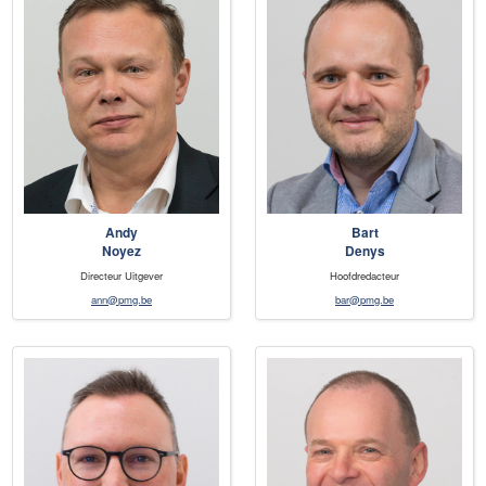
Andy
Bart
Noyez
Denys
Directeur Uitgever
Hoofdredacteur
ann@pmg.be
bar@pmg.be