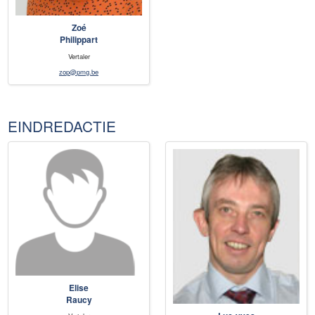
Zoé
Philippart
Vertaler
zop@pmg.be
EINDREDACTIE
Elise
Raucy