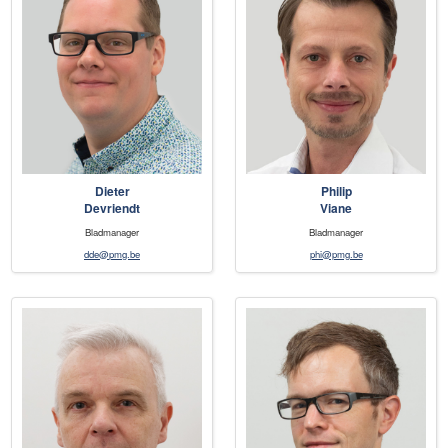
Dieter
Philip
Devriendt
Viane
Bladmanager
Bladmanager
dde@pmg.be
phi@pmg.be