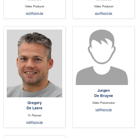
Video Producer
Video Producer
pch@pmg.be
asv@pmg.be
Jurgen
De Bruyne
Gregory
Video Presentator
De Laere
jub@pmg.be
Tv Planner
grd@pmg.be