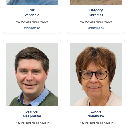
Carl
Grégory
Vandaele
Khramaz
Key Account Media Advisor
Key Account Media Advisor
cvd@pmg.be
grk@pmg.be
Leander
Lukkie
Mespreuve
Vandycke
Key Account Media Advisor
Key Account Media Advisor