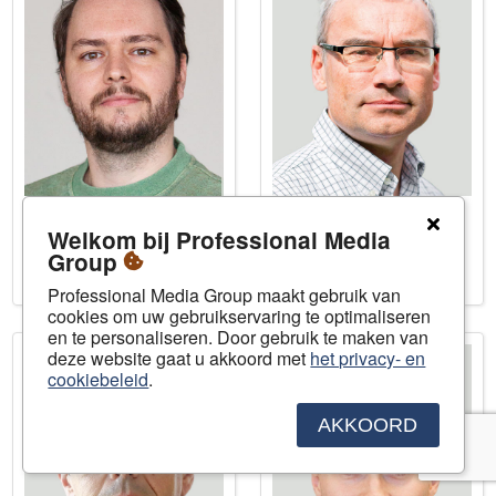
Floris
Nicolas
Welkom bij Professional Media
Cup
De Pape
Group
Redacteur
Redacteur
flc@pmg.be
ndp@pmg.be
Professional Media Group maakt gebruik van
cookies om uw gebruikservaring te optimaliseren
en te personaliseren. Door gebruik te maken van
deze website gaat u akkoord met
het privacy- en
cookiebeleid
.
AKKOORD