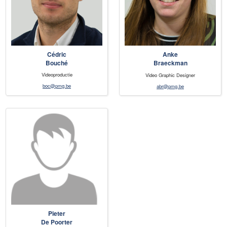
Cédric
Anke
Bouché
Braeckman
Videoproductie
Video Graphic Designer
boc@pmg.be
abr@pmg.be
Pieter
De Poorter