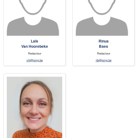
Laïs
Rinus
Van Hoorebeke
Baes
Redacteur
Redacteur
vhl@pmg.be
rib@pmg.be