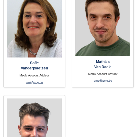
Mathias
Sofie
Van Daele
Vanderplaetsen
Media Account Advisor
Media Account Advisor
vme@pmg.be
vas@pmg.be