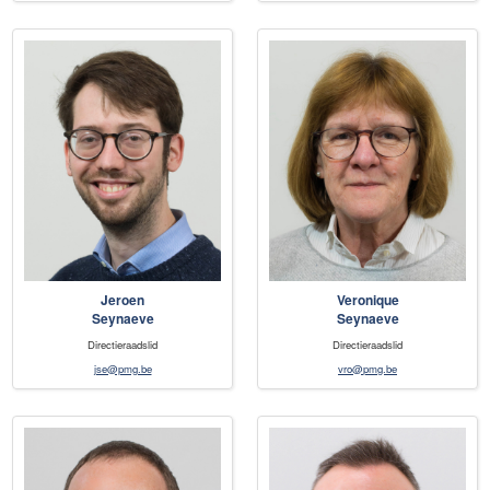
Jeroen
Veronique
Seynaeve
Seynaeve
Directieraadslid
Directieraadslid
jse@pmg.be
vro@pmg.be