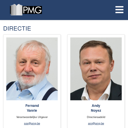
DIRECTIE
Fernand
Andy
Vanrie
Noyez
Verantwoordelijke Uitgever
Directieraadslid
sos@pmg.be
ann@pmg.be