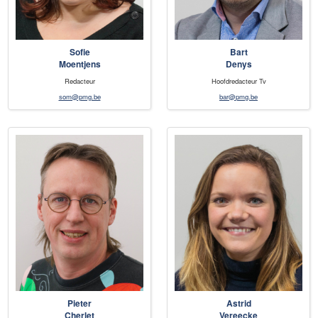
Sofie
Bart
Moentjens
Denys
Redacteur
Hoofdredacteur Tv
som@pmg.be
bar@pmg.be
Pieter
Astrid
Cherlet
Vereecke