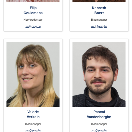
Filip
Kenneth
Ceulemans
Baert
Hoofdredacteur
Bladmanager
fic@pmg.be
keb@pmg.be
Valerie
Pascal
Verkain
Vandenberghe
Bladmanager
Bladmanager
vav@pmg.be
pvb@pmg.be