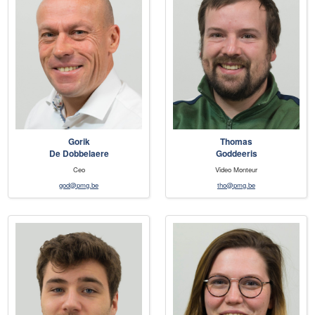
Gorik
Thomas
De Dobbelaere
Goddeeris
Ceo
Video Monteur
god@pmg.be
tho@pmg.be