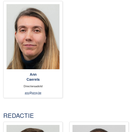
Ann
Caerels
Directieraadslid
anc@pmg.be
REDACTIE