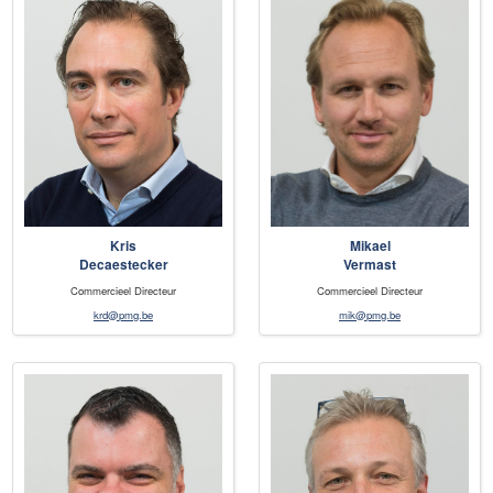
Kris
Mikael
Decaestecker
Vermast
Commercieel Directeur
Commercieel Directeur
krd@pmg.be
mik@pmg.be