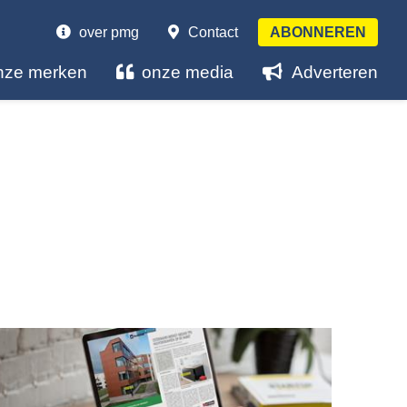
over pmg
Contact
ABONNEREN
nze merken
onze media
Adverteren